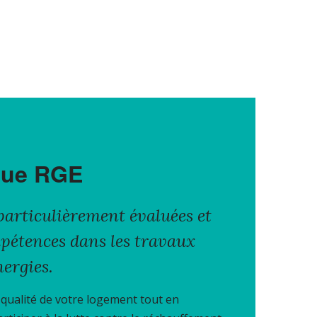
ique RGE
particulièrement évaluées et
mpétences dans les travaux
nergies.
 qualité de votre logement tout en