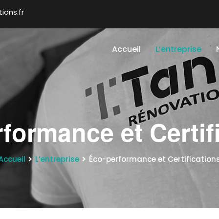
ions.fr
Accueil
L’entreprise
formance et Certif
Accueil
L’entreprise
Éco-performance et Certification