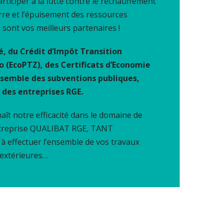
ticiper à la lutte contre le réchauffement
erre et l’épuisement des ressources
 sont vos meilleurs partenaires !
é, du Crédit d’Impôt Transition
o (EcoPTZ), des Certificats d’Economie
ensemble des subventions publiques,
des entreprises RGE.
ît notre efficacité dans le domaine de
entreprise QUALIBAT RGE, TANT
 à effectuer l’ensemble de vos travaux
 extérieures…