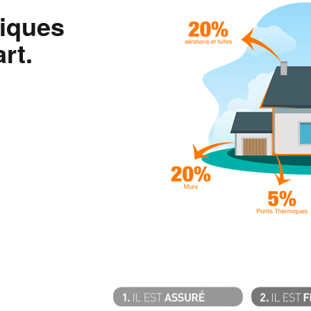
tiques
rt.