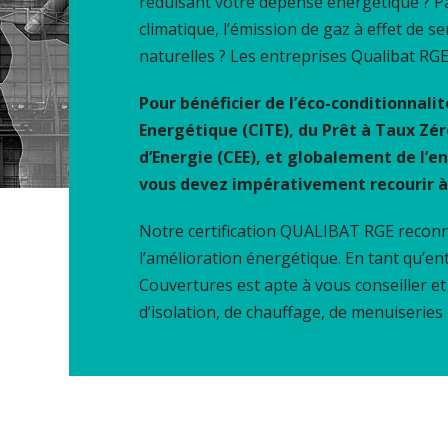
réduisant votre dépense énergétique ? Par
climatique, l’émission de gaz à effet de s
naturelles ? Les entreprises Qualibat RGE
Pour bénéficier de l’éco-conditionnalit
Energétique (CITE), du Prêt à Taux Zér
d’Energie (CEE), et globalement de l’
vous devez impérativement recourir à 
Notre certification QUALIBAT RGE reconna
l’amélioration énergétique. En tant qu’
Couvertures est apte à vous conseiller et
d’isolation, de chauffage, de menuiseries