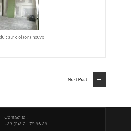
duit sur cloisons neuve
Next Post
Contact tél.
+33 (0)3 21 79 96 39