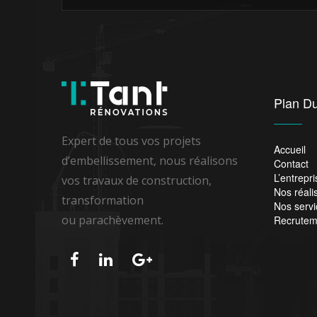
Plan Du
Expert de tous vos projets
Accueil
d’embellissement, nous réalisons
Contact
L’entrepri
vos travaux de construction,
Nos réali
transformation
Nos servi
ou parachèvement.
Recrutem