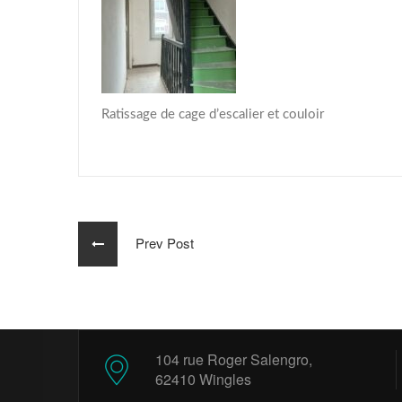
Ratissage de cage d’escalier et couloir
Prev Post
104 rue Roger Salengro,
62410 Wingles